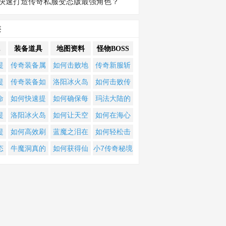
快速打造传奇私服变态版最强角色？
类
装备道具
地图资料
怪物BOSS
提
传奇装备属
如何击败地
传奇新服斩
天
性优劣，到
图横断宝船
龙攻略？如
提
传奇装备如
洛阳冰火岛
如何击败传
业
底该怎么判
掠夺者、独
何轻松击败
职
何快速获
如何通关？
奇新服终极
命
如何快速提
如何确保每
玛法大陆的
？
断？
眼枭雄与贪
终极BOSS？
角
取？
剑冢装备怎
BOSS？高难
业
升梦境单职
个区散人地
千年诅咒如
提
洛阳冰火岛
如何让天空
如何在海心
婪之心？生
？
么获取？思
度挑战全攻
速
业传奇的等
图都能轻松
何破解？黑
职
如何通关？
福利使者只
崖258238世
提
如何高效刷
蓝魔之泪在
如何轻松击
肖如何提升
过崖修炼有
略
？
级与装备？
获得满回馈
暗复古传奇
等
剑冢装备怎
在散人地图
界BOSS战中
传
取封挂迷失
传奇时光区
败BOSS？隐
态
牛魔洞真的
如何获得仙
小7传奇秘境
鞭尸爆率和
何技巧？雁
10个暴出？
隐藏BOSS终
？
么获取？思
刷新并轻松
坚持3小时？
版本中的顶
哪个地图掉
藏任务全解
奇
能爆祖玛装
逆地图中的
探险：如何
倍攻效果？
门关任务如
极挑战指南
过崖修炼有
击败？
级装备？
落？
析
提
备吗？资深
万鬼芒？
精准破解
何完成？西
何技巧？雁
玩家为你揭
BOSS隐藏弱
夏品堂有哪
门关任务如
秘真相
点？
些秘籍？蒙
何完成？西
古地图何时