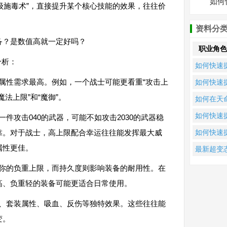
如何
1级施毒术”，直接提升某个核心技能的效果，往往价
资料分
备？是数值高就一定好吗？
职业角色
分析：
如何快速
升傲世齐
些属性需求最高。例如，一个战士可能更看重“攻击上
如何快速
大圣单职
升死神单
魔法上限”和“魔御”。
如何在天
的战斗力
业第13季
打金单职
如何快速
一件攻击040的武器，可能不如攻击2030的武器稳
色战斗力
传奇中快
升梦境单
靠。对于战士，高上限配合幸运往往能发挥最大威
如何快速
提升战力
业传奇的
升单职业
属性更佳。
最新超变
级与装备
奇的战斗
单职业传
响你的负重上限，而持久度则影响装备的耐用性。在
力？
如何快速
高、负重轻的装备可能更适合日常使用。
升战力？
成、套装属性、吸血、反伤等独特效果。这些往往能
变。