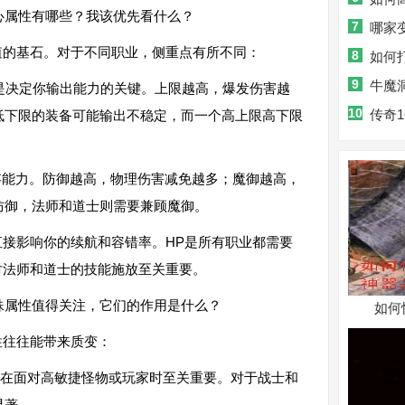
心属性有哪些？我该优先看什么？
7
哪家
值的基石。对于不同职业，侧重点有所不同：
8
如何
9
牛魔
这是决定你输出能力的关键。上限越高，爆发伤害越
10
秘真相
传奇
低下限的装备可能输出不稳定，而一个高上限高下限
生存能力。防御越高，物理伤害减免越多；魔御越高，
防御，法师和道士则需要兼顾魔御。
：直接影响你的续航和容错率。HP是所有职业都需要
对法师和道士的技能施放至关重要。
殊属性值得关注，它们的作用是什么？
如何
性往往能带来质变：
在面对高敏捷怪物或玩家时至关重要。对于战士和
显著。