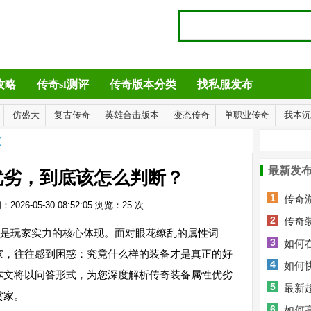
攻略
传奇sf测评
传奇版本分类
找私服发布
仿盛大
复古传奇
英雄合击版本
变态传奇
单职业传奇
我本沉
文
最新发
优劣，到底该怎么判断？
1
传奇
2026-05-30 08:52:05
浏览：
25
次
2
传奇
是玩家实力的核心体现。面对眼花缭乱的属性词
3
如何
家，往往感到困惑：究竟什么样的装备才是真正的好
4
如何
本文将以问答形式，为您深度解析传奇装备属性优劣
5
最新
赏家。
6
如何