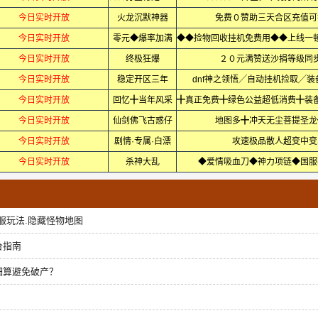
今日实时开放
火龙沉默神器
免费０赞助三天合区充值可
今日实时开放
零元◆爆率加满
今日实时开放
终极狂爆
２０元满赞送沙捐等级同
今日实时开放
稳定开区三年
dnf神之领悟╱自动挂机捡取╱
今日实时开放
回忆╋当年风采
今日实时开放
仙剑佛飞古惑仔
地图多╋冲天无尘菩提圣龙
今日实时开放
剧情·专属·白漂
攻速极品散人超变中变
今日实时开放
杀神大乱
◆爱情吸血刀◆神力项链◆国服
老服玩法.隐藏怪物地图
合指南
细算避免破产？