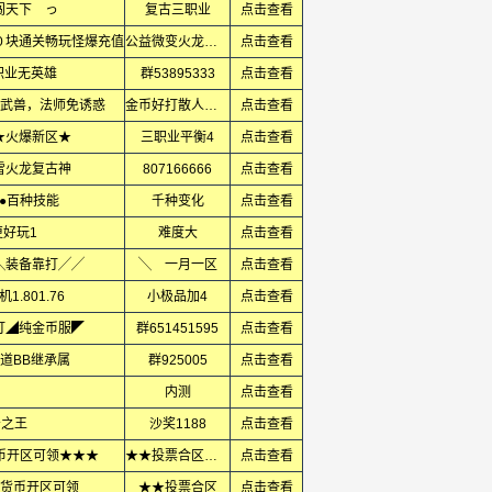
闯天下 っ
复古三职业
点击查看
０块通关畅玩怪爆充值
公益微变火龙沉默
点击查看
职业无英雄
群53895333
点击查看
士武兽，法师免诱惑
金币好打散人好混
点击查看
★火爆新区★
三职业平衡4
点击查看
雪火龙复古神
807166666
点击查看
●百种技能
千种变化
点击查看
更好玩1
难度大
点击查看
╲装备靠打╱╱
╲ 一月一区
点击查看
.801.76
小极品加4
点击查看
打◢纯金币服◤
群651451595
点击查看
道BB继承属
群925005
点击查看
内测
点击查看
击之王
沙奖1188
点击查看
币开区可领★★★
★★投票合区★★
点击查看
有货币开区可领
★★投票合区
点击查看