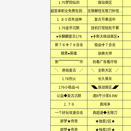
1.70梦回仙剑
首站首区
超变单职业免费包到终极
无限鞭怪无限刀秒怪如屠狗
１·８０百年战神
复古节奏适中
1.76金币沉默
挂机打怪轻松不累
●╋麒麟复古176
●╋新大统战首区●
新７６╋７８合击
极品╋７合击
暗黑●英雄
驯兽大师
新﹌﹌﹌﹌﹌﹌作
别看广告看疗效
╲ 原始复古 ╱
╲ 全新大区 ╱
1.76烈火
长久骨灰
176小极品+6
◥◣首战首区◢◤
公益◆复古沉默
道B牛沙奖8.8W
１.７６
真纯净
一个好玩攻速合击
真超速◆无限刀
即梦★传奇
★独家2区★
即梦★传奇
★独家2区★