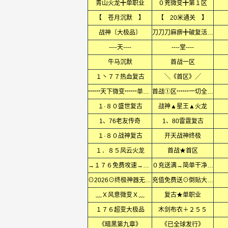
青山火龙╋单职业
０茺微变╋第１区
【 苍月沉默 】
【 20米通关 】
战神〔大极品〕
刀刀刀麻痹╋破复活神器
----天----
----堂----
牛马沉默
首战一区
１丶７７热血复古
╲《首区》╱
┅┅天下微变┅┅单职业
首战①区┅┅一切全爆┅┅
１·８０盛世复古
战神▲星王▲火龙
1、76老友传奇
1、80雷霆复古
１·８０战神复古
开天战神终极
１．８５风云火龙
首战★首区
→１７６免费攻速→小极品
０充送满→简单干净无隐藏
⊙2026⊙终极神器无限刀⊙
充值免费送⊙倒贴大切割⊙
﹏Ｘ风意微变Ｘ﹏
复古★单职业
１７６超变大极品
木剑布衣＋２５５
《暗黑第九章》
《已全球发行》