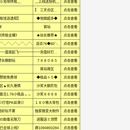
０充带终极﹏
﹏上线送挂机﹏
点击查看
【 三天合区 】
点击查看
吸怪送透视】
◆地图超多◆
点击查看
年
首站
点击查看
《终极全爆》
★站长推荐★
点击查看
╱╲╱╲╱╲╱╲╱╲
适合76◆80╲
点击查看
┅┅直接起飞┅┅┅┅
┅┅充值好打┅┅
点击查看
赞长期耐玩
７６８０８５
点击查看
首站首区
点击查看
赞助免费领
◆极品＋５◆
点击查看
区▲长久激情
沙奖大额荭包
点击查看
古1.76小极品→→
沙奖８８８８
点击查看
⊙打怪PK丝滑⊙
１８０格大背包
点击查看
图好玩不累
独家微变大制作
点击查看
の剧毒无限刀
进服送ミ顶赞
点击查看
已全球上线》
群1094893284
点击查看