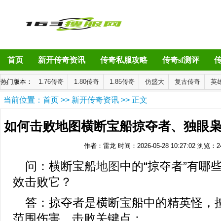
首页
新开传奇资讯
传奇私服攻略
传奇sf测评
热门版本：
1.76传奇
1.80传奇
1.85传奇
仿盛大
复古传奇
英
当前位置：
首页
>>
新开传奇资讯
>> 正文
如何击败地图横断宝船掠夺者、独眼
作者：雷龙
时间：2026-05-28 10:27:02
浏览：
2
生肖如何提升鞭尸爆率和倍
问：横断宝船
地图
中的“掠夺者”有哪
效击败它？
答：掠夺者是横断宝船中的精英怪，
范围伤害。击败关键点：