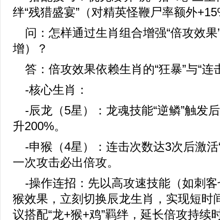
绊“残猎盛宴”（对精英怪鞭尸率额外+15
问：怎样通过生肖组合增强“倍攻效果
增）？
答：倍攻效果依赖生肖的“狂暴”与“连
-核心生肖：
-辰龙（5星）：龙魂技能“逆鳞”触发
升200%。
-申猴（4星）：连击次数达3次后激活
一次攻击必出倍攻。
-操作连招：先以高攻速技能（如刺客
猴效果，立刻切换辰龙生肖，实现短时
议搭配“龙+猴+鸡”羁绊，延长倍攻持续