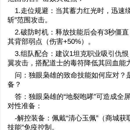
1.走位规避：当其蓄力红光时，迅速
斩”范围攻击。
2.破防时机：释放技能后会有3秒僵
其背部弱点（伤害+50%）。
3.组队配合：建议1坦克职业吸引仇恨
翼攻击，搭配道士的毒符降低其回血能
问：独眼枭雄的致命技能如何应对？
备？
答：独眼枭雄的“地裂咆哮”可造成全
对性准备：
-解控装备：佩戴“清心玉佩”（商城获
技能”免疫控制。