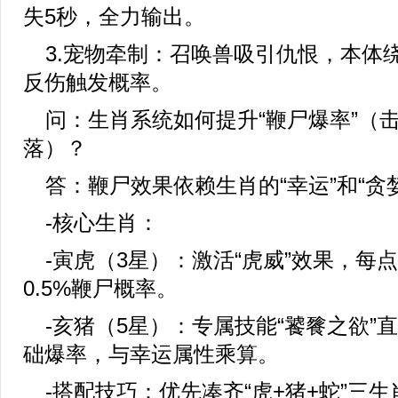
失5秒，全力输出。
3.宠物牵制：召唤兽吸引仇恨，本体
反伤触发概率。
问：生肖系统如何提升“鞭尸爆率”（
落）？
答：鞭尸效果依赖生肖的“幸运”和“贪
-核心生肖：
-寅虎（3星）：激活“虎威”效果，每
0.5%鞭尸概率。
-亥猪（5星）：专属技能“饕餮之欲”直
础爆率，与幸运属性乘算。
-搭配技巧：优先凑齐“虎+猪+蛇”三