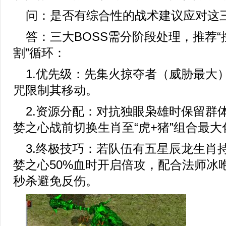
问：是否有综合性的战术建议应对这三
答：三大BOSS需分阶段处理，推荐“
割”循环：
1.优先级：先集火掠夺者（威胁最大
咒限制其移动。
2.资源分配：对抗独眼枭雄时保留群
婪之心战前切换生肖至“虎+猪”组合最大
3.终极技巧：若队伍有五星辰龙生肖
婪之心50%血时开启倍攻，配合法师冰
秒杀避免反伤。