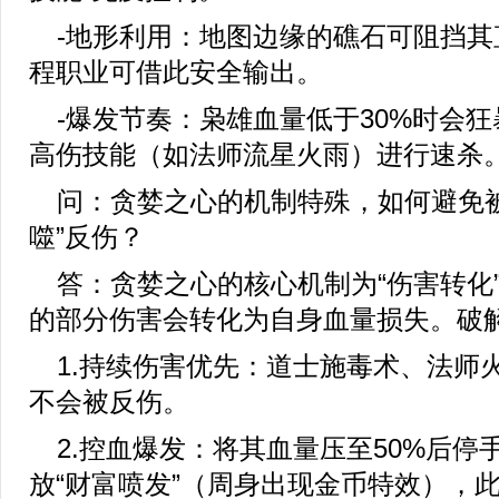
-地形利用：地图边缘的礁石可阻挡其
程职业可借此安全输出。
-爆发节奏：枭雄血量低于30%时会
高伤技能（如法师流星火雨）进行速杀
问：贪婪之心的机制特殊，如何避免被
噬”反伤？
答：贪婪之心的核心机制为“伤害转化
的部分伤害会转化为自身血量损失。破
1.持续伤害优先：道士施毒术、法师火
不会被反伤。
2.控血爆发：将其血量压至50%后停
放“财富喷发”（周身出现金币特效），