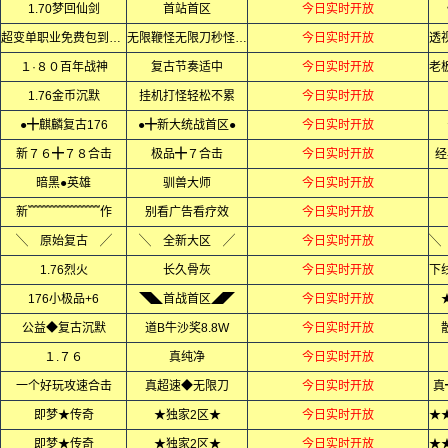
1.70梦回仙剑
首站首区
今日实时开放
超变单职业免费包到终极
无限鞭怪无限刀秒怪如屠狗
今日实时开放
１·８０百年战神
复古节奏适中
今日实时开放
1.76金币沉默
挂机打怪轻松不累
今日实时开放
●╋麒麟复古176
●╋新大统战首区●
今日实时开放
新７６╋７８合击
极品╋７合击
今日实时开放
经
暗黑●英雄
驯兽大师
今日实时开放
新﹌﹌﹌﹌﹌﹌作
别看广告看疗效
今日实时开放
╲ 原始复古 ╱
╲ 全新大区 ╱
今日实时开放
1.76烈火
长久骨灰
今日实时开放
176小极品+6
◥◣首战首区◢◤
今日实时开放
公益◆复古沉默
道B牛沙奖8.8W
今日实时开放
１.７６
真纯净
今日实时开放
一个好玩攻速合击
真超速◆无限刀
今日实时开放
真
即梦★传奇
★独家2区★
今日实时开放
即梦★传奇
★独家2区★
今日实时开放