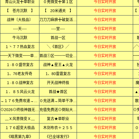
青山火龙╋单职业
０茺微变╋第１区
今日实时开放
【 苍月沉默 】
【 20米通关 】
今日实时开放
战神〔大极品〕
刀刀刀麻痹╋破复活神器
今日实时开放
----天----
----堂----
今日实时开放
牛马沉默
首战一区
今日实时开放
１丶７７热血复古
╲《首区》╱
今日实时开放
┅┅天下微变┅┅单职业
首战①区┅┅一切全爆┅┅
今日实时开放
１·８０盛世复古
战神▲星王▲火龙
今日实时开放
1、76老友传奇
1、80雷霆复古
今日实时开放
１·８０战神复古
开天战神终极
今日实时开放
１．８５风云火龙
首战★首区
今日实时开放
▲
→１７６免费攻速→小极品
０充送满→简单干净无隐藏
今日实时开放
散
⊙2026⊙终极神器无限刀⊙
充值免费送⊙倒贴大切割⊙
今日实时开放
﹏Ｘ风意微变Ｘ﹏
复古★单职业
今日实时开放
１７６超变大极品
木剑布衣＋２５５
今日实时开放
０
《暗黑第九章》
《已全球发行》
今日实时开放