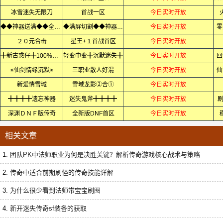
冰雪迷失无限刀
首战一区
今日实时开放
◆◆神器送满◆◆全屏轰炸◆
◆满屏切割◆◆神器无限刀◆
今日实时开放
零
２０元合击
星王+１首战首区
今日实时开放
╋新古惑仔╋100%首区
轻变中变╋沉默迷失╋
今日实时开放
回
≤仙剑情缘沉默≥
三职业散人好混
今日实时开放
仙
新爱情雪域
雪域龙影②合①
今日实时开放
╋╋╋╋遗忘神器
迷失鬼斧╋╋╋╋
今日实时开放
剧
深渊ＤＮＦ版传奇
全新版DNF首区
今日实时开放
相关文章
1.
团队PK中法师职业为何是决胜关键？解析传奇游戏核心战术与策略
2.
传奇中适合前期刷怪的传奇技能详解
3.
为什么很少看到法师带宝宝刷图
4.
新开迷失传奇sf装备的获取