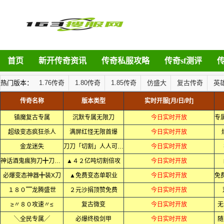
首页
新开传奇资讯
传奇私服攻略
传奇sf测评
热门版本：
1.76传奇
1.80传奇
1.85传奇
仿盛大
复古传奇
英
传奇名称
版本类型
实时开服[月/日/时]
镇魔复古专属
沉默专属无限刀
今日实时开放
超级变态疯狂杀人
满屏红怪无限首爆
今日实时开放
金龙迷失
刀刀「切割」人人可通关
今日实时开放
神话酒鬼瘋狗刀╋刀刀变态
▲４２亿吨切割倍攻
今日实时开放
必爆变态神器╋装X刀
▲免费变态单职业
今日实时开放
１８０﹌龙腾盛世
２元沙捐顶赞免费
今日实时开放
≥〃８０攻速〃≤
复古微变
今日实时开放
无
╲全民专属╱
必爆终极剑甲
今日实时开放
随