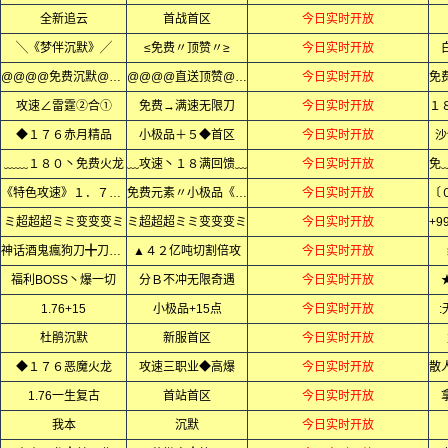
全新追云
首战首区
今日实时开放
╲《梦伴沉默》╱
≤免费〃顶赞〃≥
今日实时开放
@@@@免费沉默@@@@
@@@@直送顶赞@@@@
今日实时开放
攻速∠雷霆②合①
免费→满速无限刀
今日实时开放
◆１７６赤月精品
小极品＋５◆首区
今日实时开放
沙
﹏﹏１８０丶免费火龙
﹏攻速丶１８满回馈﹏
今日实时开放
《特色攻速》１．７６复古微变
免费元素〃小极品《全网独家》
今日实时开放
ミ超超超ミミ变变变ミ
ミ超超超ミミ变变变ミ
今日实时开放
神话酒鬼瘋狗刀╋刀刀变态
▲４２亿吨切割倍攻
今日实时开放
福利BOSS丶爆一切
分Ｂ不冲无限奇遇
今日实时开放
1.76+15
小极品+15点
今日实时开放
杜鹃沉默
新服首区
今日实时开放
◆１７６恶魔火龙
攻速三职业◆高爆
今日实时开放
1.76一生复古
首站首区
今日实时开放
我本
沉默
今日实时开放