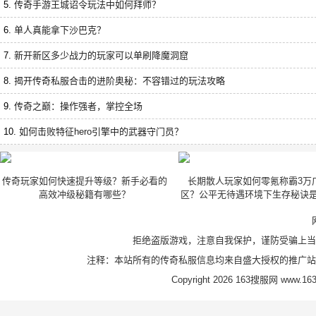
5.
传奇手游王城诏令玩法中如何拜师？
6.
单人真能拿下沙巴克？
7.
新开新区多少战力的玩家可以单刷降魔洞窟
8.
揭开传奇私服合击的进阶奥秘：不容错过的玩法攻略
9.
传奇之巅：操作强者，掌控全场
10.
如何击败特征hero引擎中的武器守门员？
传奇玩家如何快速提升等级？新手必看的
长期散人玩家如何零氪称霸3万
高效冲级秘籍有哪些？
区？公平无待遇环境下生存秘诀
拒绝盗版游戏，注意自我保护，谨防受骗上当
注释：本站所有的传奇私服信息均来自盛大授权的推广站
Copyright 2026 163搜服网 www.163s