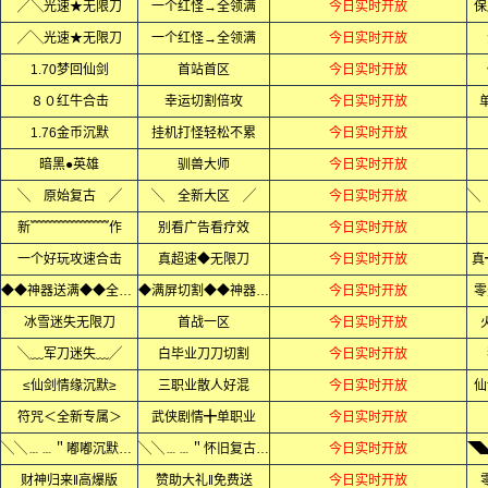
╱╲光速★无限刀
一个红怪→全领满
今日实时开放
保
╱╲光速★无限刀
一个红怪→全领满
今日实时开放
1.70梦回仙剑
首站首区
今日实时开放
８０红牛合击
幸运切割倍攻
今日实时开放
1.76金币沉默
挂机打怪轻松不累
今日实时开放
暗黑●英雄
驯兽大师
今日实时开放
╲ 原始复古 ╱
╲ 全新大区 ╱
今日实时开放
新﹌﹌﹌﹌﹌﹌作
别看广告看疗效
今日实时开放
一个好玩攻速合击
真超速◆无限刀
今日实时开放
真
◆◆神器送满◆◆全屏轰炸◆
◆满屏切割◆◆神器无限刀◆
今日实时开放
零
冰雪迷失无限刀
首战一区
今日实时开放
╲﹏军刀迷失﹏╱
白毕业刀刀切割
今日实时开放
≤仙剑情缘沉默≥
三职业散人好混
今日实时开放
仙
符咒＜全新专属＞
武侠剧情╋单职业
今日实时开放
╲╲﹍﹍＂嘟嘟沉默＂﹍﹍╱╱
╲╲﹍﹍＂怀旧复古＂﹍﹍╱╱
今日实时开放
财神归来‖高爆版
赞助大礼‖免费送
今日实时开放