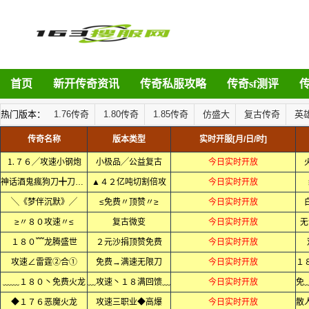
首页
新开传奇资讯
传奇私服攻略
传奇sf测评
热门版本：
1.76传奇
1.80传奇
1.85传奇
仿盛大
复古传奇
英
传奇名称
版本类型
实时开服[月/日/时]
⒈７６╱攻速小钢炮
小极品╱公益复古
今日实时开放
神话酒鬼瘋狗刀╋刀刀变态
▲４２亿吨切割倍攻
今日实时开放
╲《梦伴沉默》╱
≤免费〃顶赞〃≥
今日实时开放
≥〃８０攻速〃≤
复古微变
今日实时开放
无
１８０﹌龙腾盛世
２元沙捐顶赞免费
今日实时开放
攻速∠雷霆②合①
免费→满速无限刀
今日实时开放
﹏﹏１８０丶免费火龙
﹏攻速丶１８满回馈﹏
今日实时开放
◆１７６恶魔火龙
攻速三职业◆高爆
今日实时开放