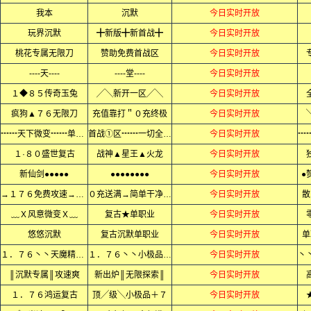
我本
沉默
今日实时开放
玩界沉默
╋新版╋新首战╋
今日实时开放
桃花专属无限刀
赞助免费首战区
今日实时开放
----天----
----堂----
今日实时开放
１◆８５传奇玉兔
╱╲新开一区╱╲
今日实时开放
疯狗▲７６无限刀
充值靠打＂０充终极
今日实时开放
┅┅天下微变┅┅单职业
首战①区┅┅一切全爆┅┅
今日实时开放
１·８０盛世复古
战神▲星王▲火龙
今日实时开放
新仙剑●●●●●
●●●●●●●●
今日实时开放
●
→１７６免费攻速→小极品
０充送满→简单干净无隐藏
今日实时开放
散
﹏Ｘ风意微变Ｘ﹏
复古★单职业
今日实时开放
悠悠沉默
复古沉默单职业
今日实时开放
单
１．７６丶丶天魔精品丶丶
１．７６丶丶小极品+5丶丶
今日实时开放
║沉默专属║攻速爽
新出炉║无限探索║
今日实时开放
１．７６鸿运复古
顶╱级╲小极品＋７
今日实时开放