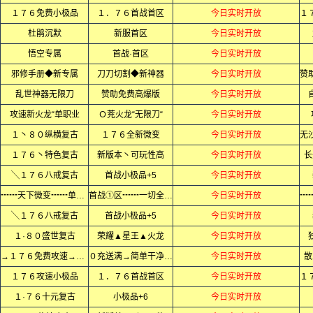
１７６免费小极品
１．７６首战首区
今日实时开放
杜鹃沉默
新服首区
今日实时开放
悟空专属
首战·首区
今日实时开放
邪修手册◆新专属
刀刀切割◆新神器
今日实时开放
乱世神器无限刀
赞助免费高爆版
今日实时开放
攻速新火龙“单职业
Ｏ茺火龙“无限刀“
今日实时开放
１丶８０纵横复古
１７６全新微变
今日实时开放
１７６丶特色复古
新版本丶可玩性高
今日实时开放
长
╲１７６八戒复古
首战小极品+5
今日实时开放
┅┅天下微变┅┅单职业
首战①区┅┅一切全爆┅┅
今日实时开放
╲１７６八戒复古
首战小极品+5
今日实时开放
１·８０盛世复古
荣耀▲星王▲火龙
今日实时开放
→１７６免费攻速→小极品
０充送满→简单干净无隐藏
今日实时开放
散
１７６攻速小极品
１．７６首战首区
今日实时开放
１·７６十元复古
小极品+6
今日实时开放