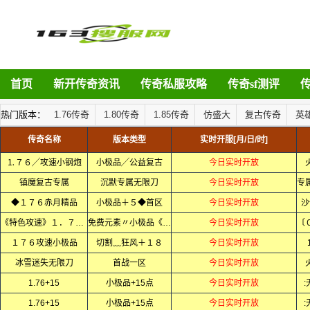
首页
新开传奇资讯
传奇私服攻略
传奇sf测评
热门版本：
1.76传奇
1.80传奇
1.85传奇
仿盛大
复古传奇
英
传奇名称
版本类型
实时开服[月/日/时]
⒈７６╱攻速小钢炮
小极品╱公益复古
今日实时开放
镇魔复古专属
沉默专属无限刀
今日实时开放
◆１７６赤月精品
小极品＋５◆首区
今日实时开放
沙
《特色攻速》１．７６复古微变
免费元素〃小极品《全网独家》
今日实时开放
１７６攻速小极品
切割﹏狂风＋１８
今日实时开放
冰雪迷失无限刀
首战一区
今日实时开放
1.76+15
小极品+15点
今日实时开放
1.76+15
小极品+15点
今日实时开放