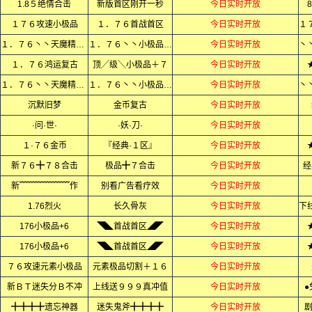
1.8５绝情合击
新版首区刚开一秒
今日实时开放
１７６攻速小极品
１．７６首战首区
今日实时开放
１．７６丶丶天魔精品丶丶
１．７６丶丶小极品+5丶丶
今日实时开放
１．７６鸿运复古
顶╱级╲小极品＋７
今日实时开放
１．７６丶丶天魔精品丶丶
１．７６丶丶小极品+5丶丶
今日实时开放
沉默旧梦
金币复古
今日实时开放
·问·世·
·妖·刀·
今日实时开放
１·７６金币
『经典·１区』
今日实时开放
新７６╋７８合击
极品╋７合击
今日实时开放
经
新﹌﹌﹌﹌﹌﹌作
别看广告看疗效
今日实时开放
1.76烈火
长久骨灰
今日实时开放
176小极品+6
◥◣首战首区◢◤
今日实时开放
176小极品+6
◥◣首战首区◢◤
今日实时开放
７６攻速元素小极品
元素极品切割＋１６
今日实时开放
新ＢＴ迷失分Ｂ不冲
上线送９９９真冲值
今日实时开放
╋╋╋╋遗忘神器
迷失鬼斧╋╋╋╋
今日实时开放
剧