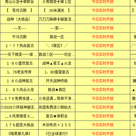
青山火龙╋单职业
０茺微变╋第１区
今日实时开放
【 苍月沉默 】
【 20米通关 】
今日实时开放
战神〔大极品〕
刀刀刀麻痹╋破复活神器
今日实时开放
----天----
----堂----
今日实时开放
牛马沉默
首战一区
今日实时开放
１丶７７热血复古
╲《首区》╱
今日实时开放
┅┅天下微变┅┅单职业
首战①区┅┅一切全爆┅┅
今日实时开放
１·８０盛世复古
战神▲星王▲火龙
今日实时开放
1、76老友传奇
1、80雷霆复古
今日实时开放
１·８０战神复古
开天战神终极
今日实时开放
１．８５风云火龙
首战★首区
今日实时开放
▲
→１７６免费攻速→小极品
０充送满→简单干净无隐藏
今日实时开放
散
⊙2026⊙终极神器无限刀⊙
充值免费送⊙倒贴大切割⊙
今日实时开放
﹏Ｘ风意微变Ｘ﹏
复古★单职业
今日实时开放
１７６超变大极品
木剑布衣＋２５５
今日实时开放
０
《暗黑第九章》
《已全球发行》
今日实时开放