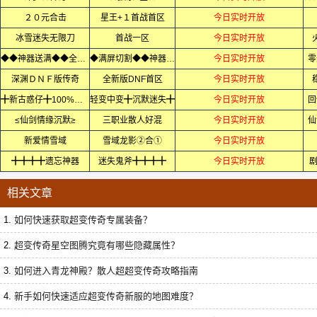
２０元合击
星王+１首战首区
今日实时开放
冰雪迷失无限刀
首战一区
今日实时开放
◆◆神器送满◆◆全屏轰炸◆
◆满屏切割◆◆神器无限刀◆
今日实时开放
零
深渊ＤＮＦ版传奇
全新版DNF首区
今日实时开放
╋新古惑仔╋100%首区
轻变中变╋沉默迷失╋
今日实时开放
回
≤仙剑情缘沉默≥
三职业散人好混
今日实时开放
仙
新爱情雪域
雪域龙影②合①
今日实时开放
╋╋╋╋遗忘神器
迷失鬼斧╋╋╋╋
今日实时开放
剧
相关文章
1.
如何快速获取超变传奇专属装备？
2.
超变传奇星空图腾究竟有哪些隐藏属性？
3.
如何进入青龙神殿？散人超超变传奇攻略指南
4.
新手如何快速适应超变传奇新服的地图难度？