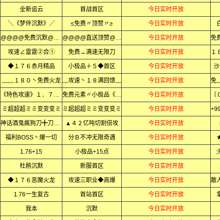
全新追云
首战首区
今日实时开放
╲《梦伴沉默》╱
≤免费〃顶赞〃≥
今日实时开放
@@@@免费沉默@@@@
@@@@直送顶赞@@@@
今日实时开放
攻速∠雷霆②合①
免费→满速无限刀
今日实时开放
◆１７６赤月精品
小极品＋５◆首区
今日实时开放
沙
﹏﹏１８０丶免费火龙
﹏攻速丶１８满回馈﹏
今日实时开放
《特色攻速》１．７６复古微变
免费元素〃小极品《全网独家》
今日实时开放
ミ超超超ミミ变变变ミ
ミ超超超ミミ变变变ミ
今日实时开放
神话酒鬼瘋狗刀╋刀刀变态
▲４２亿吨切割倍攻
今日实时开放
福利BOSS丶爆一切
分Ｂ不冲无限奇遇
今日实时开放
1.76+15
小极品+15点
今日实时开放
杜鹃沉默
新服首区
今日实时开放
◆１７６恶魔火龙
攻速三职业◆高爆
今日实时开放
1.76一生复古
首站首区
今日实时开放
我本
沉默
今日实时开放