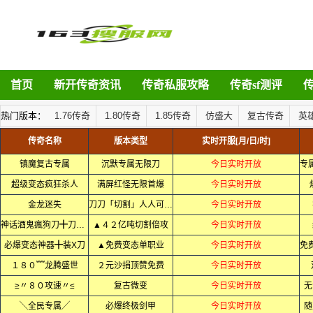
首页
新开传奇资讯
传奇私服攻略
传奇sf测评
热门版本：
1.76传奇
1.80传奇
1.85传奇
仿盛大
复古传奇
英
传奇名称
版本类型
实时开服[月/日/时]
镇魔复古专属
沉默专属无限刀
今日实时开放
超级变态疯狂杀人
满屏红怪无限首爆
今日实时开放
金龙迷失
刀刀「切割」人人可通关
今日实时开放
神话酒鬼瘋狗刀╋刀刀变态
▲４２亿吨切割倍攻
今日实时开放
必爆变态神器╋装X刀
▲免费变态单职业
今日实时开放
１８０﹌龙腾盛世
２元沙捐顶赞免费
今日实时开放
≥〃８０攻速〃≤
复古微变
今日实时开放
无
╲全民专属╱
必爆终极剑甲
今日实时开放
随