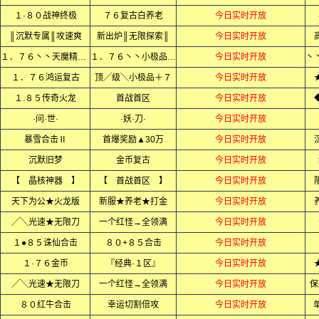
１·８０战神终极
７６复古白养老
今日实时开放
║沉默专属║攻速爽
新出炉║无限探索║
今日实时开放
１．７６丶丶天魔精品丶丶
１．７６丶丶小极品+5丶丶
今日实时开放
１．７６鸿运复古
顶╱级╲小极品＋７
今日实时开放
１.８５传奇火龙
首战首区
今日实时开放
·问·世·
·妖·刀·
今日实时开放
暴雪合击Ⅱ
首爆奖励▲30万
今日实时开放
沉默旧梦
金币复古
今日实时开放
【 晶核神器 】
【 首战首区 】
今日实时开放
天下为公★火龙版
新服★养老★打金
今日实时开放
╱╲光速★无限刀
一个红怪→全领满
今日实时开放
１●８５诛仙合击
８０+８５合击
今日实时开放
１·７６金币
『经典·１区』
今日实时开放
╱╲光速★无限刀
一个红怪→全领满
今日实时开放
保
８０红牛合击
幸运切割倍攻
今日实时开放