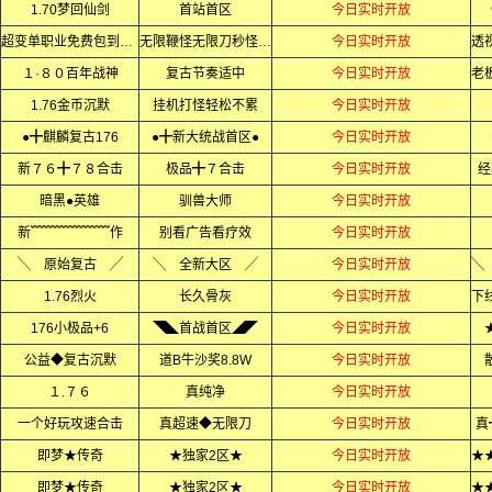
1.70梦回仙剑
首站首区
今日实时开放
超变单职业免费包到终极
无限鞭怪无限刀秒怪如屠狗
今日实时开放
１·８０百年战神
复古节奏适中
今日实时开放
1.76金币沉默
挂机打怪轻松不累
今日实时开放
●╋麒麟复古176
●╋新大统战首区●
今日实时开放
新７６╋７８合击
极品╋７合击
今日实时开放
经
暗黑●英雄
驯兽大师
今日实时开放
新﹌﹌﹌﹌﹌﹌作
别看广告看疗效
今日实时开放
╲ 原始复古 ╱
╲ 全新大区 ╱
今日实时开放
1.76烈火
长久骨灰
今日实时开放
176小极品+6
◥◣首战首区◢◤
今日实时开放
公益◆复古沉默
道B牛沙奖8.8W
今日实时开放
１.７６
真纯净
今日实时开放
一个好玩攻速合击
真超速◆无限刀
今日实时开放
真
即梦★传奇
★独家2区★
今日实时开放
即梦★传奇
★独家2区★
今日实时开放