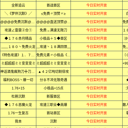
全新追云
首战首区
今日实时开放
╲《梦伴沉默》╱
≤免费〃顶赞〃≥
今日实时开放
@@@@免费沉默@@@@
@@@@直送顶赞@@@@
今日实时开放
攻速∠雷霆②合①
免费→满速无限刀
今日实时开放
◆１７６赤月精品
小极品＋５◆首区
今日实时开放
沙
﹏﹏１８０丶免费火龙
﹏攻速丶１８满回馈﹏
今日实时开放
《特色攻速》１．７６复古微变
免费元素〃小极品《全网独家》
今日实时开放
ミ超超超ミミ变变变ミ
ミ超超超ミミ变变变ミ
今日实时开放
神话酒鬼瘋狗刀╋刀刀变态
▲４２亿吨切割倍攻
今日实时开放
福利BOSS丶爆一切
分Ｂ不冲无限奇遇
今日实时开放
1.76+15
小极品+15点
今日实时开放
杜鹃沉默
新服首区
今日实时开放
◆１７６恶魔火龙
攻速三职业◆高爆
今日实时开放
1.76一生复古
首站首区
今日实时开放
我本
沉默
今日实时开放