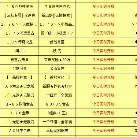
１·８０战神终极
７６复古白养老
今日实时开放
║沉默专属║攻速爽
新出炉║无限探索║
今日实时开放
１．７６丶丶天魔精品丶丶
１．７６丶丶小极品+5丶丶
今日实时开放
１．７６鸿运复古
顶╱级╲小极品＋７
今日实时开放
１.８５传奇火龙
首战首区
今日实时开放
·问·世·
·妖·刀·
今日实时开放
暴雪合击Ⅱ
首爆奖励▲30万
今日实时开放
沉默旧梦
金币复古
今日实时开放
【 晶核神器 】
【 首战首区 】
今日实时开放
天下为公★火龙版
新服★养老★打金
今日实时开放
╱╲光速★无限刀
一个红怪→全领满
今日实时开放
１●８５诛仙合击
８０+８５合击
今日实时开放
１·７６金币
『经典·１区』
今日实时开放
╱╲光速★无限刀
一个红怪→全领满
今日实时开放
保
８０红牛合击
幸运切割倍攻
今日实时开放