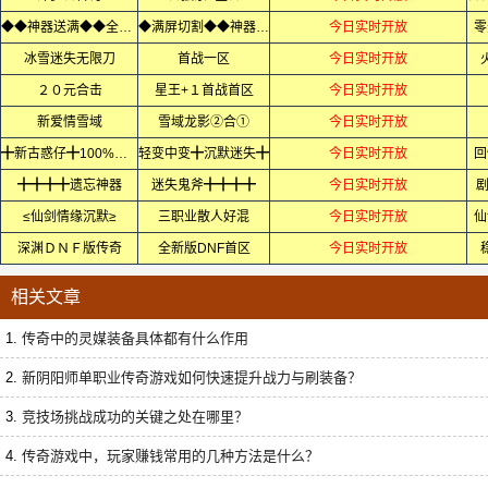
◆◆神器送满◆◆全屏轰炸◆
◆满屏切割◆◆神器无限刀◆
今日实时开放
零
冰雪迷失无限刀
首战一区
今日实时开放
２０元合击
星王+１首战首区
今日实时开放
新爱情雪域
雪域龙影②合①
今日实时开放
╋新古惑仔╋100%首区
轻变中变╋沉默迷失╋
今日实时开放
回
╋╋╋╋遗忘神器
迷失鬼斧╋╋╋╋
今日实时开放
剧
≤仙剑情缘沉默≥
三职业散人好混
今日实时开放
仙
深渊ＤＮＦ版传奇
全新版DNF首区
今日实时开放
相关文章
1.
传奇中的灵媒装备具体都有什么作用
2.
新阴阳师单职业传奇游戏如何快速提升战力与刷装备？
3.
竞技场挑战成功的关键之处在哪里？
4.
传奇游戏中，玩家赚钱常用的几种方法是什么？