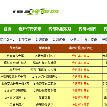
首页
新开传奇资讯
传奇私服攻略
传奇sf测评
热门版本：
1.76传奇
1.80传奇
1.85传奇
仿盛大
复古传奇
英
传奇名称
版本类型
实时开服[月/日/时]
镇魔复古专属
沉默专属无限刀
今日实时开放
超级变态疯狂杀人
满屏红怪无限首爆
今日实时开放
金龙迷失
刀刀「切割」人人可通关
今日实时开放
神话酒鬼瘋狗刀╋刀刀变态
▲４２亿吨切割倍攻
今日实时开放
必爆变态神器╋装X刀
▲免费变态单职业
今日实时开放
１８０﹌龙腾盛世
２元沙捐顶赞免费
今日实时开放
≥〃８０攻速〃≤
复古微变
今日实时开放
无
╲全民专属╱
必爆终极剑甲
今日实时开放
随