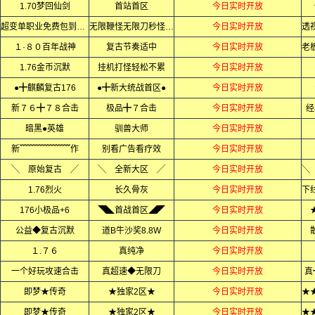
1.70梦回仙剑
首站首区
今日实时开放
超变单职业免费包到终极
无限鞭怪无限刀秒怪如屠狗
今日实时开放
１·８０百年战神
复古节奏适中
今日实时开放
1.76金币沉默
挂机打怪轻松不累
今日实时开放
●╋麒麟复古176
●╋新大统战首区●
今日实时开放
新７６╋７８合击
极品╋７合击
今日实时开放
经
暗黑●英雄
驯兽大师
今日实时开放
新﹌﹌﹌﹌﹌﹌作
别看广告看疗效
今日实时开放
╲ 原始复古 ╱
╲ 全新大区 ╱
今日实时开放
1.76烈火
长久骨灰
今日实时开放
176小极品+6
◥◣首战首区◢◤
今日实时开放
公益◆复古沉默
道B牛沙奖8.8W
今日实时开放
１.７６
真纯净
今日实时开放
一个好玩攻速合击
真超速◆无限刀
今日实时开放
真
即梦★传奇
★独家2区★
今日实时开放
即梦★传奇
★独家2区★
今日实时开放