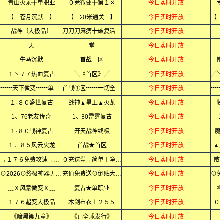
青山火龙╋单职业
０茺微变╋第１区
今日实时开放
【 苍月沉默 】
【 20米通关 】
今日实时开放
战神〔大极品〕
刀刀刀麻痹╋破复活神器
今日实时开放
----天----
----堂----
今日实时开放
牛马沉默
首战一区
今日实时开放
１丶７７热血复古
╲《首区》╱
今日实时开放
┅┅天下微变┅┅单职业
首战①区┅┅一切全爆┅┅
今日实时开放
１·８０盛世复古
战神▲星王▲火龙
今日实时开放
1、76老友传奇
1、80雷霆复古
今日实时开放
１·８０战神复古
开天战神终极
今日实时开放
１．８５风云火龙
首战★首区
今日实时开放
▲
→１７６免费攻速→小极品
０充送满→简单干净无隐藏
今日实时开放
散
⊙2026⊙终极神器无限刀⊙
充值免费送⊙倒贴大切割⊙
今日实时开放
﹏Ｘ风意微变Ｘ﹏
复古★单职业
今日实时开放
１７６超变大极品
木剑布衣＋２５５
今日实时开放
０
《暗黑第九章》
《已全球发行》
今日实时开放