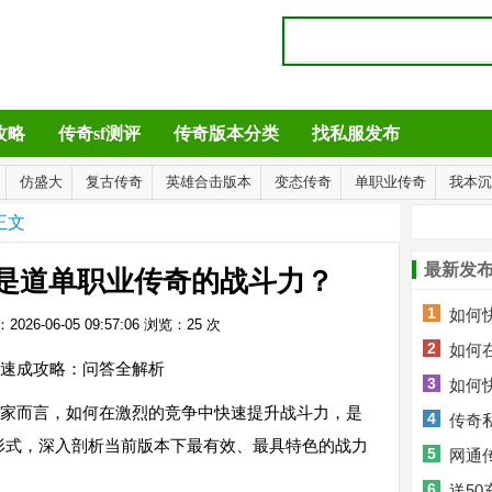
攻略
传奇sf测评
传奇版本分类
找私服发布
仿盛大
复古传奇
英雄合击版本
变态传奇
单职业传奇
我本沉
正文
最新发
是道单职业传奇的战斗力？
1
如何
026-06-05 09:57:06
浏览：
25
次
2
如何
速成攻略：问答全解析
3
如何
家而言，如何在激烈的竞争中快速提升战斗力，是
4
传奇
形式，深入剖析当前版本下最有效、最具特色的战力
5
个厉害？
网通
。
6
制胜秘籍
送5