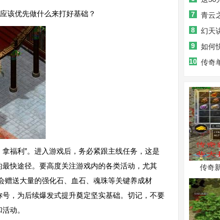
应该优先做什么来打好基础？
7
青云
8
境问鼎？
幻天
9
找到了吗
如何
10
传奇
，拿福利”。进入游戏后，务必紧跟主线任务，这是
的最快途径。要高度关注游戏内的各类活动，尤其
传奇
活动会赠送大量的强化石、血石、魂珠等关键养成材
称号，为后续爆发式提升奠定坚实基础。切记，不要
和活动。