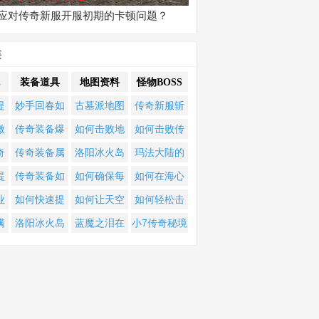
应对传奇新服开服初期的卡顿问题？
类
装备道具
地图资料
怪物BOSS
提
妙手回春如
古墓派地图
传奇新服斩
道
何让所有怪
奇幻攻略：
龙攻略？如
微
传奇装备爆
如何击败地
如何击败传
奇
物都掉落装
谁能解开千
何轻松击败
如
点何处寻？
图横断宝船
奇新服终极
奇
传奇装备属
洛阳冰火岛
玛法大陆的
？
备？
年谜团，直
终极BOSS？
升
各类神装的
掠夺者、独
BOSS？高难
快
性优劣，到
如何通关？
千年诅咒如
提
传奇装备如
如何确保每
如何在海心
抵绝世宝
制胜奥秘是
眼枭雄与贪
度挑战全攻
底该怎么判
剑冢装备怎
何破解？黑
攻
何快速获
个区散人地
崖258238世
业
如何快速提
如何让天空
如何轻松击
藏？
什么？
婪之心？生
略
断？
么获取？思
暗复古传奇
0的
取？
图都能轻松
界BOSS战中
如
升梦境单职
福利使者只
败BOSS？隐
满
洛阳冰火岛
蓝魔之泪在
小7传奇秘境
肖如何提升
过崖修炼有
隐藏BOSS终
获得满回馈
坚持3小时？
升
业传奇的等
在散人地图
藏任务全解
如何通关？
传奇时光区
探险：如何
鞭尸爆率和
何技巧？雁
极挑战指南
10个暴出？
级与装备？
刷新并轻松
析
的
剑冢装备怎
哪个地图掉
精准破解
倍攻效果？
门关任务如
击败？
业
么获取？思
落？
BOSS隐藏弱
何完成？西
？
过崖修炼有
点？
夏品堂有哪