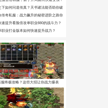
之下如何问道传真？天书诸法能否助你破
诀传奇私服：战力飙升的秘密进阶之路你
？
快速提升看脸倍攻单职业880的战斗力？
单职业打金版本如何快速提升战力？
新服终极攻略？这些大招让你战力爆表