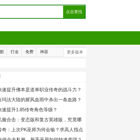
默
打金
免费
神器
更多版本
布
快速提升佛本是道单职业传奇的战斗力？
在玛法大陆的腥风血雨中杀出一条血路？
快速提升1.85传奇角色等级？
私服合击：变态版和复古英雄版，究竟哪
传奇：上次PK巫师为何会输？求高人指点
。
0充值合击私服，新手开局如何快速变强？