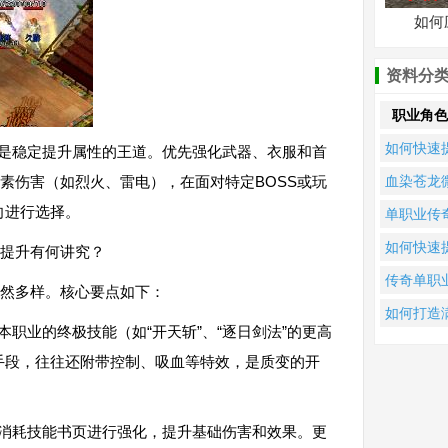
如何
资料分
职业角色
如何快速
）是稳定提升属性的王道。优先强化武器、衣服和首
升佛本是
元素伤害（如烈火、雷电），在面对特定BOSS或玩
血染苍龙
单职业传
变单职业
向进行选择。
单职业传
的战斗力
何快速提
称号如何
如何快速
和提升有何讲究？
战力？
速获取？
升看脸倍
传奇单职
依然多样。核心要点如下：
单职业88
打金版本
如何打造
本职业的终极技能（如“开天斩”、“逐日剑法”的更高
战斗力？
何快速提
级宝宝与
手段，往往还附带控制、吸血等特效，是质变的开
战力？
20%切割
卓越单职
传奇角色
过消耗技能书页进行强化，提升基础伤害和效果。更