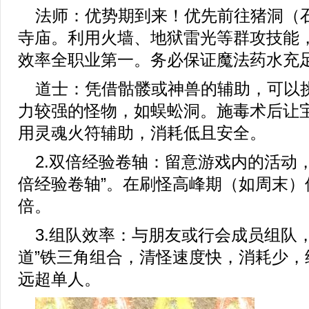
法师：优势期到来！优先前往猪洞（
寺庙。利用火墙、地狱雷光等群攻技能
效率全职业第一。务必保证魔法药水充
道士：凭借骷髅或神兽的辅助，可以
力较强的怪物，如蜈蚣洞。施毒术后让
用灵魂火符辅助，消耗低且安全。
2.双倍经验卷轴：留意游戏内的活动
倍经验卷轴”。在刷怪高峰期（如周末）
倍。
3.组队效率：与朋友或行会成员组队
道”铁三角组合，清怪速度快，消耗少，
远超单人。