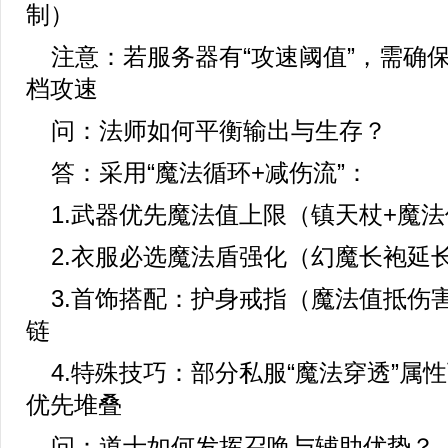
制）
注意：若服务器有“攻速阈值”，需确
档攻速
问：法师如何平衡输出与生存？
答：采用“魔法循环+减伤流”：
1.武器优先魔法值上限（镇天杖+魔法
2.衣服必选魔法盾强化（幻魔长袍延长
3.首饰搭配：护身戒指（魔法值抵伤
链
4.特殊技巧：部分私服“魔法穿透”属
优先堆叠
问：道士如何发挥召唤与辅助优势？