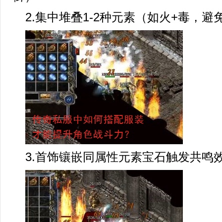
2.集中堆叠1-2种元素（如火+毒，
3.首饰镶嵌同属性元素宝石触发共鸣