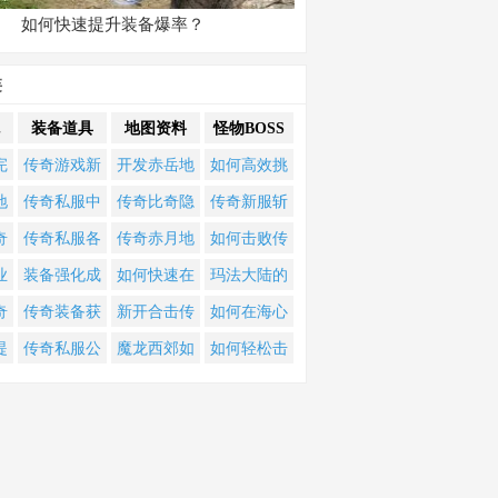
如何快速提升装备爆率？
类
装备道具
地图资料
怪物BOSS
完
传奇游戏新
开发赤岳地
如何高效挑
职
手如何快速
图的最佳职
战传奇私服
地
传奇私服中
传奇比奇隐
传奇新服斩
每
升级并获取
业是他？传
中的终极
职
如何快速提
藏地图坐标
龙攻略？如
奇
传奇私服各
传奇赤月地
如何击败传
顶级装备？
奇游戏攻略
BOSS并获取
传
升角色战斗
究竟在哪
何轻松击败
何
阶段该如何
图怎么打？
奇新服终极
业
装备强化成
如何快速在
玛法大陆的
全解析
稀有装备？
略
力？装备选
里？
终极BOSS？
角
选择装备与
最新攻略技
BOSS？高难
法
本如何精打
绝龙荒漠刷
千年诅咒如
奇
传奇装备获
新开合击传
如何在海心
择与升级有
？
升级路线？
巧全解析
度挑战全攻
竟
细算？这份
取魔幻林地
何破解？黑
和
取攻略：顶
奇中罗刹怪
崖258238世
提
传奇私服公
魔龙西郊如
如何轻松击
何技巧？
略
攻略教你省
图残卷换取
暗复古传奇
哪
级神装何处
物在哪个地
界BOSS战中
单
益服中，如
何抵达？复
败BOSS？隐
钱
黄金奖励？
隐藏BOSS终
寻？
图刷新？如
坚持3小时？
奇
何快速提升
古传奇地图
藏任务全解
极挑战指南
何快速找到
角色等级与
攻略全解析
析
并击败它？
装备？