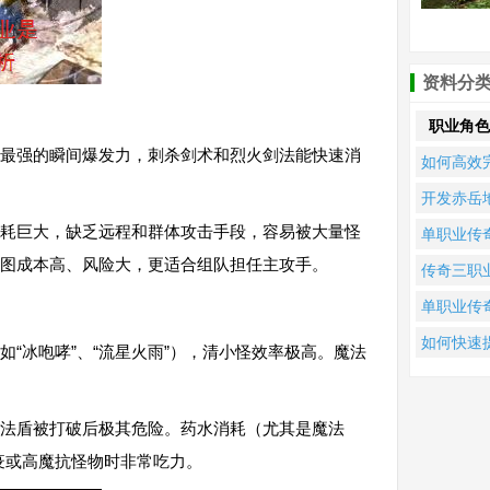
资料分
职业角色
最强的瞬间爆发力，刺杀剑术和烈火剑法能快速消
如何高效
成公益单
开发赤岳
业传奇的
图的最佳
耗巨大，缺乏远程和群体攻击手段，容易被大量怪
单职业传
日任务？
业是他？
地图成本高、风险大，更适合组队担任主攻手。
版本中如
传奇三职
奇游戏攻
快速提升
PK，战士
单职业传
全解析
色战斗力
师道士究
中，砍刀
如何快速
“冰咆哮”、“流星火雨”），清小怪效率极高。魔法
谁更强？
修罗究竟
升天道辟
个更强？
职业传蒲
法盾被打破后极其危险。药水消耗（尤其是魔法
的角色等
疫或高魔抗怪物时非常吃力。
级？