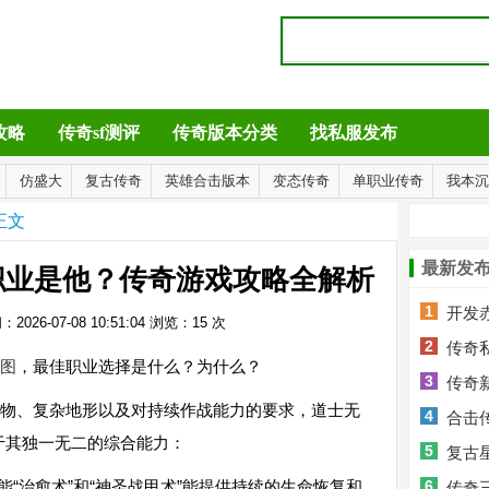
攻略
传奇sf测评
传奇版本分类
找私服发布
仿盛大
复古传奇
英雄合击版本
变态传奇
单职业传奇
我本沉
正文
最新发
职业是他？传奇游戏攻略全解析
1
开发
2026-07-08 10:51:04
浏览：
15
次
2
全解析
传奇
图
，最佳职业选择是什么？为什么？
3
传奇
物、复杂地形以及对持续作战能力的要求，道士无
4
合击
于其独一无二的综合能力：
5
级装备？
复古
能“治愈术”和“神圣战甲术”能提供持续的生命恢复和
6
传奇