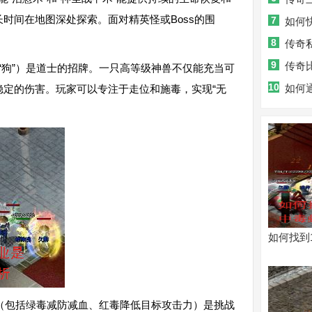
时间在地图深处探索。面对精英怪或Boss的围
7
如何
8
传奇
9
传奇
“狗”）是道士的招牌。一只高等级神兽不仅能充当可
10
如何
稳定的伤害。玩家可以专注于走位和施毒，实现“无
机？
如何找到
”（包括绿毒减防减血、红毒降低目标攻击力）是挑战