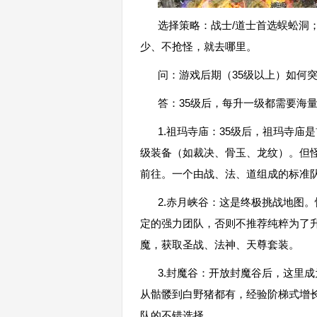
选择策略：战士/道士首选蜈蚣洞
少、不抢怪，就去哪里。
问：游戏后期（35级以上）如何
答：35级后，每升一级都需要海
1.祖玛寺庙：35级后，祖玛寺
级装备（如裁决、骨玉、龙纹）。但
前往。一个由战、法、道组成的标准
2.赤月峡谷：这是终极挑战地图
定的强力团队，否则不推荐纯粹为了
魔，获取圣战、法神、天尊套装。
3.封魔谷：开放封魔谷后，这里
从骷髅到白野猪都有，经验阶梯式增长
队的不错选择。