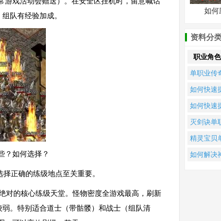
通常游戏活动会赠送）。在安全区挂机时，留意喊话
如何
，组队有经验加成。
资料分
职业角色
单职业传
中，砍刀
如何快速
修罗究竟
升天道辟
如何快速
个更强？
职业传蒲
升七杀王
灭剑诀单
的角色等
单职业传
业如何快
精灵宝贝
级？
的战斗力
提升战力
职业传奇
哪些？如何选择？
如何解决
何快速提
迹变态单
，选择正确的练级地点至关重要。
等级？
业登录器
期绝对的核心练级天堂。怪物密度全游戏最高，刷新
见连接问
较弱。特别适合道士（带骷髅）和战士（组队清
题？