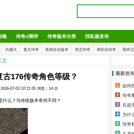
攻略
传奇sf测评
传奇版本分类
找私服发布
仿盛大
复古传奇
英雄合击版本
变态传奇
单职业传奇
我本沉
正文
最新发
古176传奇角色等级？
1
如何
26-07-03 10:21:05
浏览：
14
次
2
传奇
念是什么？与传统版本有何不同？
3
在超
4
为什
5
传奇
6
升级全攻
九龙