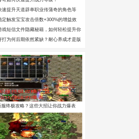
快速提升天道辟单职业传蒲奇的角色等
稳定触发宝宝攻击倍数+300%的增益效
游戏短信文件隐藏秘籍，如何轻松提升你
验？
好打为何后期依然紧缺？耐心养成才是版
新服终极攻略？这些大招让你战力爆表