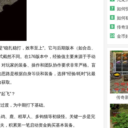
7
如何
8
级？
如何
9
果？
传奇
10
的游戏体
金币
本答案？
是“稳扎稳打，效率至上”。它与后期版本（如合击、
模式截然不同。在176版本中，经验值主要来源于手动
，对玩家的装备、操作和团队协作要求非常严格。盲
的思路是根据自身
等级
和装备，选择“经验/耗时”比最
验获取。
“起飞”？
传奇
速过渡，为中期打下基础。
击杀鸡、鹿、稻草人、多钩猫等初级怪。关键一步是完
屠夫，积累第一笔启动资金购买基本装备。