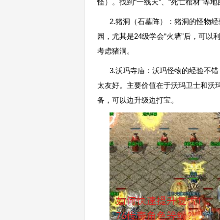
怪）。找到“一线天”、“死亡棺材”等
2.猪洞（石墓阵）：猪洞的怪物
园，尤其是24级学会“火墙”后，可以
考虑猪洞。
3.沃玛寺庙：沃玛怪物的经验不
太友好。主要价值在于沃玛卫士和沃玛
备，可以边升级边打宝。