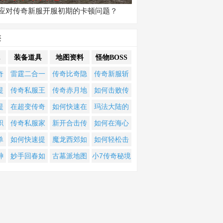
应对传奇新服开服初期的卡顿问题？
类
装备道具
地图资料
怪物BOSS
奇
雷霆二合一
传奇比奇隐
传奇新服斩
和
版本中，如
藏地图坐标
龙攻略？如
提
传奇私服王
传奇赤月地
如何击败传
哪
何快速提升
究竟在哪
何轻松击败
单
子如何快速
图怎么打？
奇新服终极
提
在超变传奇
如何快速在
玛法大陆的
角色战斗力
里？
终极BOSS？
奇
提升等级与
最新攻略技
BOSS？高难
者
购物时如何
绝龙荒漠刷
千年诅咒如
职
传奇私服家
新开合击传
如何在海心
与获取高级
装备获取攻
巧全解析
度挑战全攻
奇
判断装备性
取魔幻林地
何破解？黑
速
族如何快速
奇中罗刹怪
崖258238世
单
如何快速提
魔龙西郊如
如何轻松击
装备？
略？
略
？
价比？
图残卷换取
暗复古传奇
？
提升战力？
物在哪个地
界BOSS战中
如
升角色等级
何抵达？复
败BOSS？隐
神
妙手回春如
古墓派地图
小7传奇秘境
黄金奖励？
隐藏BOSS终
装备获取与
图刷新？如
坚持3小时？
升
并高效获取
古传奇地图
藏任务全解
职
何让所有怪
奇幻攻略：
探险：如何
极挑战指南
升级全攻略
何快速找到
顶级装备？
攻略全解析
析
常
物都掉落装
谁能解开千
精准破解
并击败它？
备？
年谜团，直
BOSS隐藏弱
抵绝世宝
点？