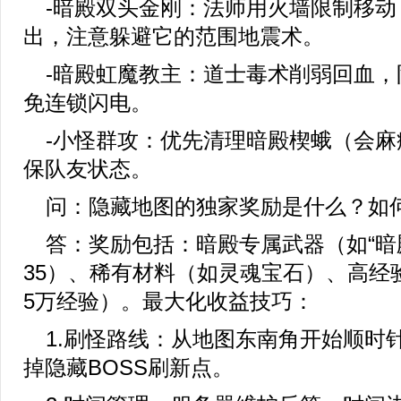
-暗殿双头金刚：法师用火墙限制移动
出，注意躲避它的范围地震术。
-暗殿虹魔教主：道士毒术削弱回血，
免连锁闪电。
-小怪群攻：优先清理暗殿楔蛾（会麻
保队友状态。
问：隐藏地图的独家奖励是什么？如
答：奖励包括：暗殿专属武器（如“暗殿
35）、稀有材料（如灵魂宝石）、高经
5万经验）。最大化收益技巧：
1.刷怪路线：从地图东南角开始顺时
掉隐藏BOSS刷新点。