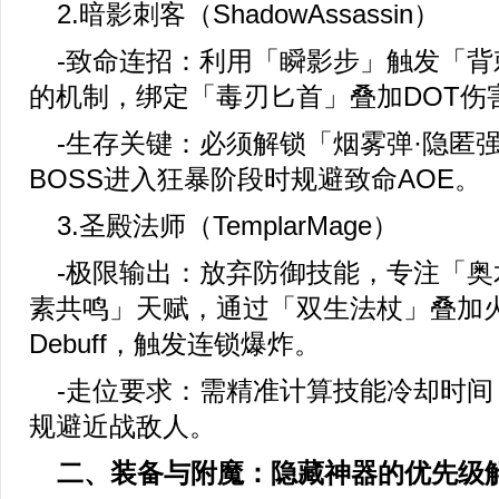
2.暗影刺客（ShadowAssassin）
-致命连招：利用「瞬影步」触发「背刺
的机制，绑定「毒刃匕首」叠加DOT伤
-生存关键：必须解锁「烟雾弹·隐匿
BOSS进入狂暴阶段时规避致命AOE。
3.圣殿法师（TemplarMage）
-极限输出：放弃防御技能，专注「奥
素共鸣」天赋，通过「双生法杖」叠加
Debuff，触发连锁爆炸。
-走位要求：需精准计算技能冷却时间
规避近战敌人。
二、装备与附魔：隐藏神器的优先级