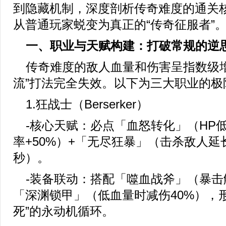
到隐藏机制，深度剖析传奇难度的通关
从普通玩家蜕变为真正的“传奇征服者”
一、职业与天赋构建：打破常规的逆
传奇难度的敌人血量和伤害呈指数级增
流”打法完全失效。以下为三大职业的极限B
1.狂战士（Berserker）
-核心天赋：必点「血怒转化」（HP低
率+50%）+「无尽狂暴」（击杀敌人延
秒）。
-装备联动：搭配「噬血战斧」（暴击
「深渊锁甲」（低血量时减伤40%），
死”的永动机循环。