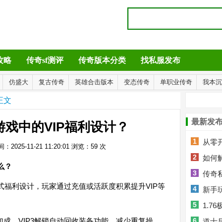
攻略
传奇sf测评
传奇版本分类
找私服发布
仿盛大
复古传奇
英雄合击版本
变态传奇
单职业传奇
我本沉
正文
最新发
戏中的VIP福利设计？
1
从零开
：2025-11-21 11:20:01
浏览：
59
次
2
攻略功能
如何
么？
3
BOSS有
传奇
式福利设计，玩家通过充值或活跃度积累提升VIP等
4
略全解析
新手
5
解答指南
1.
验加成，VIP3解锁自动回收装备功能，减少重复操
6
道士