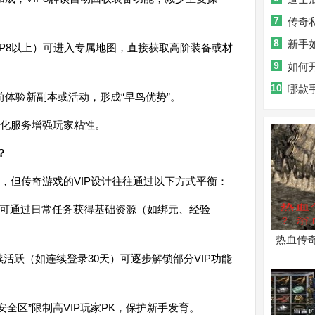
7
传奇
8
备？成为
新手
VIP8以上）可进入专属地图，直接获取高阶装备或材
9
略助你称
如何
10
哪款
提前体验新副本或活动，形成“早鸟优势”。
化服务增强玩家粘性。
？
，但传奇游戏的VIP设计往往通过以下方式平衡：
家也可通过日常任务获得基础资源（如绑元、经验
热血传
活跃（如连续登录30天）可逐步解锁部分VIP功能
安全区”限制高VIP玩家PK，保护新手发育。