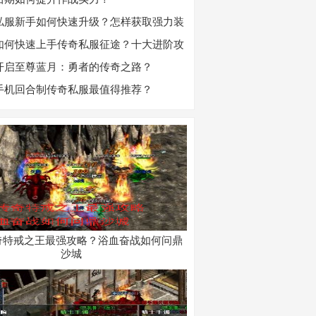
私服新手如何快速升级？怎样获取强力装
服务器霸主的秘诀是什么？
如何快速上手传奇私服征途？十大进阶攻
霸江湖
开启至尊蓝月：勇者的传奇之路？
手机回合制传奇私服最值得推荐？
奇特戒之王最强攻略？浴血奋战如何问鼎
沙城