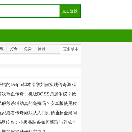
默
打金
免费
神器
更多版本
布
始的Delphi脚本引擎如何实现传奇游戏
？
解决热血传奇手机版BOSS归属争议？抢
哪些技巧？
私服秒杀辅助真的免费吗？安卓版使用攻
玩家必看传奇游戏从入门到精通超全疑问
？
76极品传奇：小极品装备如何获取与养成？
后期如何提升作战实力？