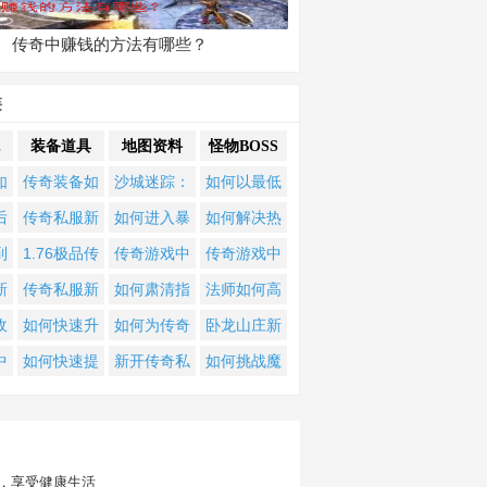
传奇中赚钱的方法有哪些？
类
装备道具
地图资料
怪物BOSS
如
传奇装备如
沙城迷踪：
如何以最低
掌
何搭配才能
如何解锁传
血量成功击
后
传奇私服新
如何进入暴
如何解决热
巧
发挥最大威
奇隐藏地
杀世界
业
手如何快速
君天下单职
血传奇手机
到
1.76极品传
传奇游戏中
传奇游戏中
倍
力？
图？寻踪解
BOSS？
升级？装备
业充值地图
版BOSS归属
奇
奇：小极品
除了暗之地
哪些BOSS最
新
传奇私服新
如何肃清指
法师如何高
谜全攻略
获取有哪些
3？
争议？抢
服
装备如何获
图，还有哪
容易掉落镇
确
手如何快速
定地图里的
效单挑
收
如何快速升
如何为传奇
卧龙山庄新
技巧？攻占
BOSS有哪些
取与养成？
些地方能打
天？
业
升级？怎样
怪物？
BOSS？掌握
职
到100级？终
私服新增沙
版BOSS怎么
中
如何快速提
新开传奇私
如何挑战魔
沙巴克需要
技巧？
到重装装
获取强力装
这些技巧成
有
极装备如何
漠地图？
打？传奇盛
才
升等级与装
服六大暗之
王再现传奇
什么战略？
备？
备？成为服
功率翻倍
获取？制胜
世全攻略详
王
备？玛法大
地图入口在
BOSS之家？
务器霸主的
PK有哪些技
解
陆至尊攻略
哪里？
秘诀是什
巧？
，享受健康生活
助你突破极