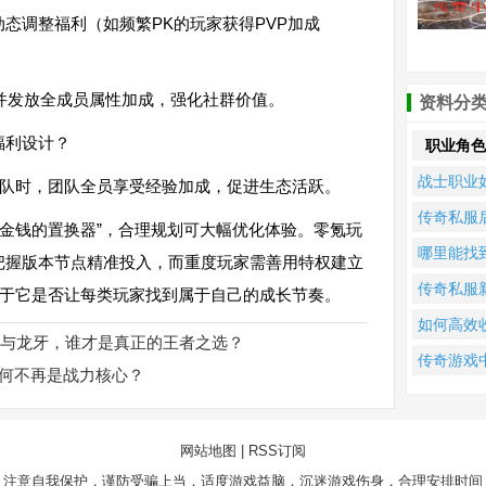
态调整福利（如频繁PK的玩家获得PVP加成
门并发放全成员属性加成，强化社群价值。
资料分
职业角色
战士职业
友组队时，团队全员享受经验加成，促进生态活跃。
何选择？
传奇私服
与金钱的置换器”，合理规划可大幅优化体验。零氪玩
握这些技
期哪个职
哪里能找
把握版本节点精准投入，而重度玩家需善用特权建立
让你战力
最强？
最新的传
传奇私服
决于它是否让每类玩家找到属于自己的成长节奏。
增
单职业私
手如何正
如何高效
与龙牙，谁才是真正的王者之选？
服务器信
分配各职
集传奇单
传奇游戏
为何不再是战力核心？
息？
属性点？
业中的稀
哪个职业
书籍？
是真正的
网站地图
|
RSS订阅
者？
，注意自我保护，谨防受骗上当，适度游戏益脑，沉迷游戏伤身，合理安排时间