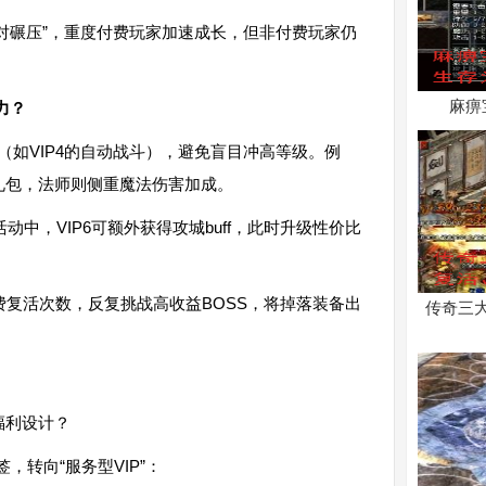
“绝对碾压”，重度付费玩家加速成长，但非付费玩家仍
麻痹
力？
（如VIP4的自动战斗），避免盲目冲高等级。例
P礼包，法师则侧重魔法伤害加成。
活动中，VIP6可额外获得攻城buff，此时升级性价比
免费复活次数，反复挑战高收益BOSS，将掉落装备出
传奇三
，转向“服务型VIP”：