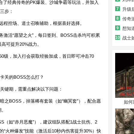
融合了经典传奇的PK爆装、沙城争霸等玩法，并加入
7
射击类游
升级
需三步：
8
传奇
师远程控场、道士召唤辅助，根据喜好选择。
9
想知
务激活“愿望之火”，每日签到、BOSS击杀均可积累
10
成吗？
战士
高可提升20%战力。
50级，加入行会获取经验加成，首日即可冲击70
卡关的BOSS怎么打？
积累关键期，需重点解决以下问题：
的暗之BOSS，掉落稀有套装（如“幽冥套”），配合愿
如何
期。
SS（如“赤月恶魔”），建议组队搭配1战士抗伤、2
“火种爆发”技能（激活后10秒内伤害提升30%）快