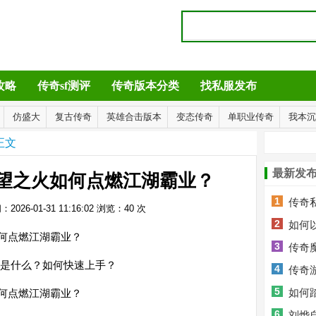
攻略
传奇sf测评
传奇版本分类
找私服发布
仿盛大
复古传奇
英雄合击版本
变态传奇
单职业传奇
我本沉
正文
最新发
望之火如何点燃江湖霸业？
1
传奇
2026-01-31 11:16:02
浏览：
40
次
2
如何
3
传奇
色是什么？如何快速上手？
4
传奇
5
如何
6
龙？
刘烨