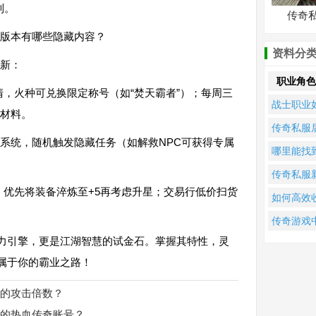
制。
传奇
版本有哪些隐藏内容？
资料分
新：
职业角色
清，火种可兑换限定称号（如“焚天霸者”）；每周三
战士职业
有材料。
何选择？
传奇私服
”系统，随机触发隐藏任务（如解救NPC可获得专属
握这些技
期哪个职
哪里能找
让你战力
最强？
最新的传
传奇私服
增
单职业私
，优先将装备淬炼至+5再考虑升星；交易行低价扫货
手如何正
如何高效
服务器信
分配各职
集传奇单
传奇游戏
息？
属性点？
业中的稀
战力引擎，更是江湖智慧的试金石。掌握其特性，灵
哪个职业
书籍？
是真正的
属于你的霸业之路！
者？
的攻击倍数？
的热血传奇账号？