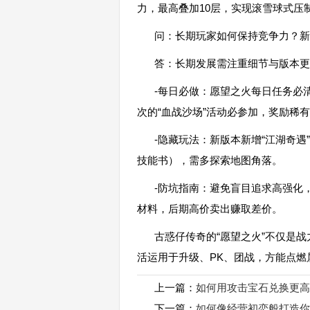
力，最高叠加10层，实现滚雪球式压
问：长期玩家如何保持竞争力？新
答：长期发展需注重细节与版本更
-每日必做：愿望之火每日任务必
次的“血战沙场”活动必参加，奖励稀
-隐藏玩法：新版本新增“江湖奇遇
技能书），需多探索地图角落。
-防坑指南：避免盲目追求高强化
材料，后期高价卖出赚取差价。
古惑仔传奇的“愿望之火”不仅是
活运用于升级、PK、团战，方能点燃
上一篇：
如何用攻击宝石兑换更高
下一篇：
如何像经营初恋般打造你