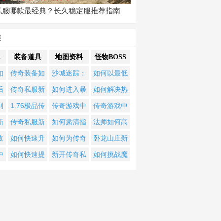
私服哪款最经典？长久稳定服推荐指南
类
装备道具
地图资料
怪物BOSS
如
传奇装备如
沙城迷踪：
如何以最低
掌
何搭配才能
如何解锁传
血量成功击
后
传奇私服新
如何进入暴
如何解决热
巧
发挥最大威
奇隐藏地
杀世界
业
手如何快速
君天下单职
血传奇手机
到
1.76极品传
传奇游戏中
传奇游戏中
倍
力？
图？寻踪解
BOSS？
升级？装备
业充值地图
版BOSS归属
奇
奇：小极品
除了暗之地
哪些BOSS最
新
传奇私服新
如何肃清指
法师如何高
谜全攻略
获取有哪些
3？
争议？抢
服
装备如何获
图，还有哪
容易掉落镇
确
手如何快速
定地图里的
效单挑
收
如何快速升
如何为传奇
卧龙山庄新
技巧？攻占
BOSS有哪些
取与养成？
些地方能打
天？
业
升级？怎样
怪物？
BOSS？掌握
职
到100级？终
私服新增沙
版BOSS怎么
中
如何快速提
新开传奇私
如何挑战魔
沙巴克需要
技巧？
到重装装
获取强力装
这些技巧成
有
极装备如何
漠地图？
打？传奇盛
才
升等级与装
服六大暗之
王再现传奇
什么战略？
备？
备？成为服
功率翻倍
获取？制胜
世全攻略详
王
备？玛法大
地图入口在
BOSS之家？
务器霸主的
PK有哪些技
解
陆至尊攻略
哪里？
秘诀是什
巧？
助你突破极
么？