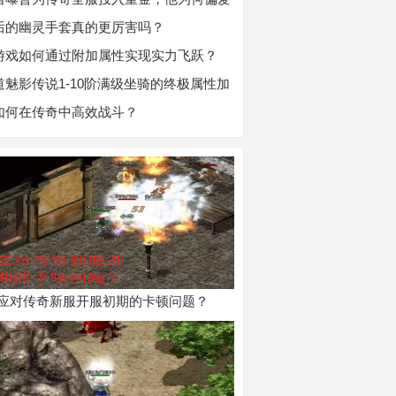
戏？
后的幽灵手套真的更厉害吗？
游戏如何通过附加属性实现实力飞跃？
道魅影传说1-10阶满级坐骑的终极属性加
如何在传奇中高效战斗？
应对传奇新服开服初期的卡顿问题？