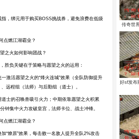
戒指，绑元用于购买BOSS挑战券，避免浪费在低级
传奇世
望之火如何影响团战？
，胜负关键在于策略与愿望之火的运用：
统一激活愿望之火的“烽火连城”效果（全队防御提升
好sf发
）、远程组（法师）与后勤组（道士）。
用道士的召唤兽吸引火力；中期依靠愿望之火积累
10分钟集中火力攻破皇宫，法师卡位、战士冲锋。
加“燎原”效果，每击败一名敌人提升全队2%攻击