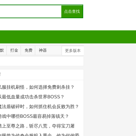
默
打金
免费
神器
更多版本
布
私服挂机刷怪，如何选择免费刺杀挂？
以最低血量成功击杀世界BOSS？
魔法盾破碎时，如何抓住机会反败为胜？
游戏中哪些BOSS最容易掉落镇天？
踏上至尊之路，斩尽八荒，夺得宝刀屠
自曝曾为传奇全服投入重金，他为何偏爱